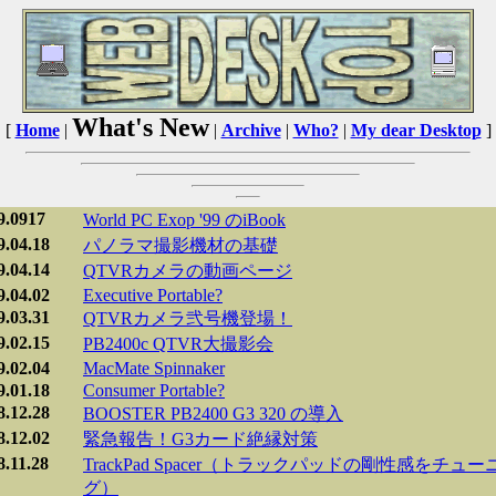
What's New
[
Home
|
|
Archive
|
Who?
|
My dear Desktop
]
9.0917
World PC Exop '99 のiBook
9.04.18
パノラマ撮影機材の基礎
9.04.14
QTVRカメラの動画ページ
9.04.02
Executive Portable?
9.03.31
QTVRカメラ弐号機登場！
9.02.15
PB2400c QTVR大撮影会
9.02.04
MacMate Spinnaker
9.01.18
Consumer Portable?
8.12.28
BOOSTER PB2400 G3 320 の導入
8.12.02
緊急報告！G3カード絶縁対策
8.11.28
TrackPad Spacer（トラックパッドの剛性感をチュー
グ）