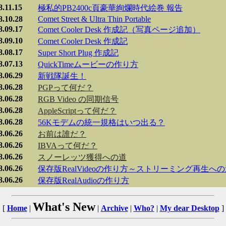
8.11.15
極私的PB2400c頁豪華絢爛時代絵巻 報告
8.10.28
Comet Street & Ultra Thin Portable
8.09.17
Comet Cooler Desk 作成記（写真ページ追加）
8.09.10
Comet Cooler Desk 作成記
8.08.17
Super Short Plug 作成記
8.07.13
QuickTimeムービーの作り方
8.06.29
新戦隊誕
生
！
8.06.28
PGPって何だ？
8.06.28
RGB Video の同期信号
8.06.28
AppleScriptって何だ？
8.06.28
56Kモデムの統一規格はいつ出る？
8.06.26
お前は誰だ？
8.06.26
IBVAって何だ？
8.06.26
スノーレッツ獲得への道
8.06.26
保存版RealVideoの作り方～ストリーミング再生へ
8.06.26
保存版RealAudioの作り方
What's New
[
Home
|
|
Archive
|
Who?
|
My dear Desktop
]