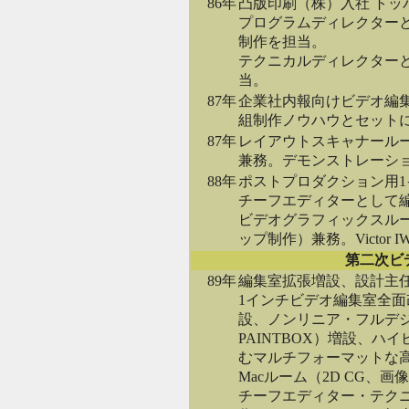
86年
凸版印刷（株）入社 トッ
プログラムディレクター
制作を担当。
テクニカルディレクター
当。
87年
企業社内報向けビデオ編
組制作ノウハウとセット
87年
レイアウトスキャナールーム（
兼務。デモンストレーシ
88年
ポストプロダクション用
チーフエディターとして
ビデオグラフィックスルー
ップ制作）兼務。Victor
第二次ビ
89年
編集室拡張増設、設計主
1インチビデオ編集室全面
設、ノンリニア・フルデジタル編
PAINTBOX）増設、ハ
むマルチフォーマットな
Macルーム（2D CG、画
チーフエディター・テク