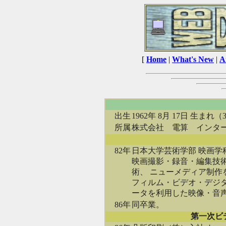
[
Home
|
What's New
|
A
出生
1962年 8月 17日 生まれ（
所属
株式会社 電算 インタ
82年
日本大学芸術学部 映画学
映画撮影・録音・編集技
術、 ニューメディア制作
フィルム・ビデオ・デジ
ータを利用した映像・音
86年
同卒業。
第一次ビ