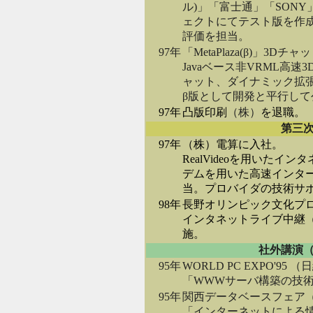
ル)」「富士通」「SON
ェクトにてテスト版を作成(Pix
評価を担当。
97年
「MetaPlaza(β)」3
Javaベース非VRML高
ャット、ダイナミック拡
β版として開発と平行して
97年
凸版印刷
（株）
を退職。
第三
97年
（株）電算に入社。
RealVideoを用いた
デムを用いた高速インタ
当。プロバイダの技術サ
98年
長野オリンピック文化プログラム、F
インタネットライブ中継
施。
社外講演
95年
WORLD PC EXPO'95 （
「WWWサーバ構築の技術
95年
関西データベースフェア
「インターネットによる