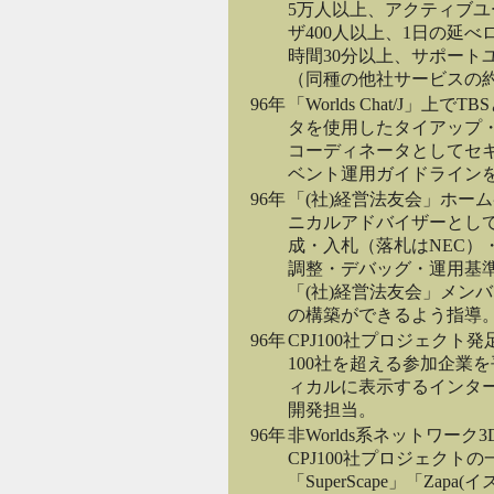
5万人以上、アクティブユ
ザ400人以上、1日の延
時間30分以上、サポート
（同種の他社サービスの約
96年
「Worlds Chat/J」
タを使用したタイアップ
コーディネータとしてセ
ベント運用ガイドライン
96年
「(社)経営法友会」ホー
ニカルアドバイザーとし
成・入札（落札はNEC）
調整・デバッグ・運用基
「(社)経営法友会」メン
の構築ができるよう指導
96年
CPJ100社プロジェクト発
100社を超える参加企業
ィカルに表示するインタ
開発担当。
96年
非Worlds系ネットワー
CPJ100社プロジェクト
「SuperScape」「Zapa