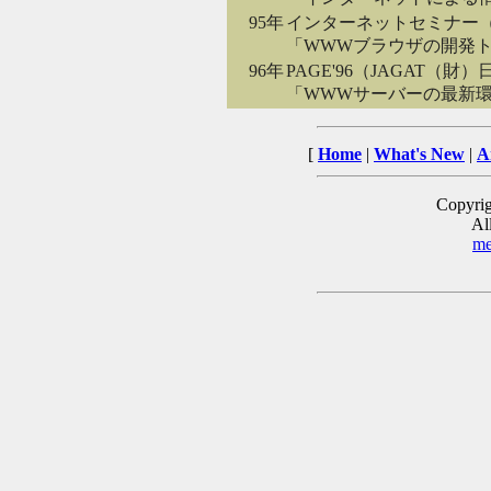
95年
インターネットセミナー
「WWWブラウザの開発
96年
PAGE'96（JAGAT（
「WWWサーバーの最新
[
Home
|
What's New
|
A
Copyrig
All
me