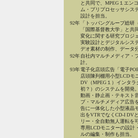
と共同で、MPEG１エン
ム・プリプロセッサシス
設計を担当。
92年
「トッパングループ総研
「国際基督教大学」と共
変化に関する研究プロジ
実験設計とデジタルシス
デオ素材の制作、データ
92年
自社内マルチメディア・
計。
93年
電子化店頭広告「電子POP
店頭陳列棚用小型LCDモニ
DV（MPEG１）インタ
初？）のシステムを開発
動画・静止画・テキスト
ブ・マルチメディア広告を
告に一体化した小型液晶
出をVTRでなくCD-I 
リー・全自動無人運転を
専用LCDモニターの設計・
ルの編集・制作も担当。