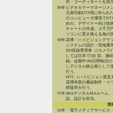
作・コーディネートを担
90年
ビデオカラーマネージメ
元来印刷DTP用に作られた、
のコンピュータ環境でNT
めの、デザイナー向け技
チャートの作成。３千万
ソコンに置き換える為の
90年
花博「ハイビジョングラ
システムの設計・現地運用
HD収録専用車（1カメラ
しては日本で3台 目。連続
録。会期中186日間毎日
しデジタル静止画として
行う。
HVC（ハイビジョン普及
花博本部の番組制作・イ
材提供を行う。
91年
48chデジタルMAルーム
設。設計を担当。
技
92年
「電子メディアサービス