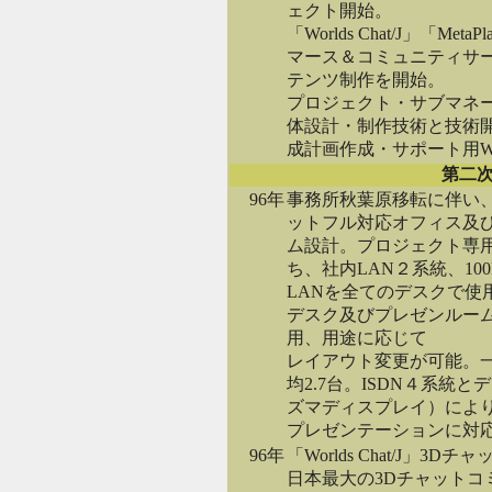
ェクト開始。
「Worlds Chat/J」「M
マース＆コミュニティサ
テンツ制作を開始。
プロジェクト・サブマネ
体設計・制作技術と技術
成計画作成・サポート用W
第二
96年
事務所秋葉原移転に伴い
ットフル対応オフィス及
ム設計。プロジェクト専用に
ち、社内LAN２系統、100
LANを全てのデスクで使
デスク及びプレゼンルー
用、用途に応じて
レイアウト変更が可能。
均2.7台。ISDN４系統
ズマディスプレイ）によ
プレゼンテーションに対
96年
「Worlds Chat/J」3
日本最大の3Dチャットコ