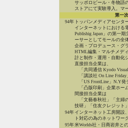
サッポロビール・冬物語
ストアにて実験導入。マ
第一
94年
トッパンメディアセンタ
インターネットにおける電
Publishig Japan」
ーサーとしてモールの全
企画・プロデュース・グ
HTML編集・マルチメデ
計と制作・運用・自動化
直接担当企業は、
「共同通信 Kyodo Visu
「講談社 On Line Frida
「US FrontLine」N
「凸版印刷」企業ホー
間接担当企業は
「文藝春秋社」「主婦の
技研」「住友クレジット
94年
インターネット工房開設
ト対応の為のネットワー
95年
米Worlds社・日商岩井