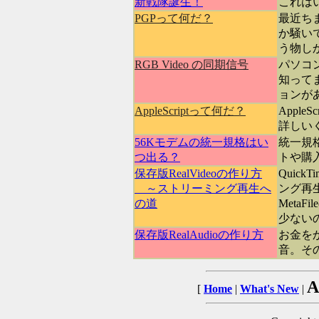
新戦隊誕
生
！
これは
PGPって何だ？
最近ち
か騒い
う物し
RGB Video の同期信号
パソコ
知って
ョンが
AppleScriptって何だ？
Appl
詳しい
56Kモデムの統一規格はい
統一規格
つ出る？
トや購
保存版RealVideoの作り方
Quic
～ストリーミング再生へ
ング再
の道
Meta
少ない
保存版RealAudioの作り方
お金をか
音。その
A
[
Home
|
What's New
|