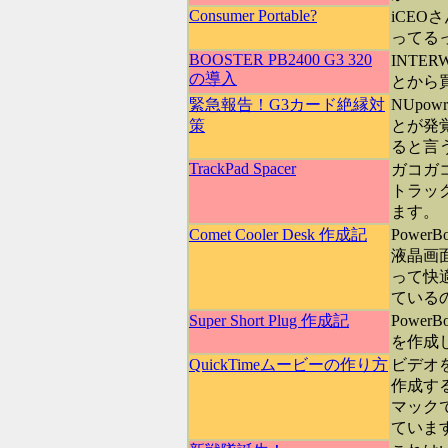
Consumer Portable?
iCE
ってる
BOOSTER PB2400 G3 320
INTER
の導入
とから
緊急報告！G3カード絶縁対
NUpo
策
とが発
ると言
TrackPad Spacer
ガコガ
トラッ
ます。
Comet Cooler Desk 作成記
Powe
液晶画
って快
ている
Super Short Plug 作成記
Powe
を作成
QuickTimeムービーの作り方
ビデオを
作成す
マック
ていま