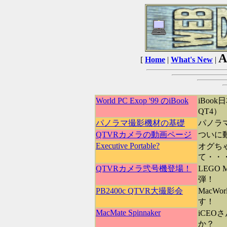
A
[
Home
|
What's New
|
World PC Exop '99 のiBook
iBo
QT4）
パノラマ撮影機材の基礎
パノラ
QTVRカメラの動画ページ
ついに
Executive Portable?
オグちゃん
て・・
QTVRカメラ弐号機登場！
LEGO
弾！
PB2400c QTVR大撮影会
MacWo
す！
MacMate Spinnaker
iCEO
か？