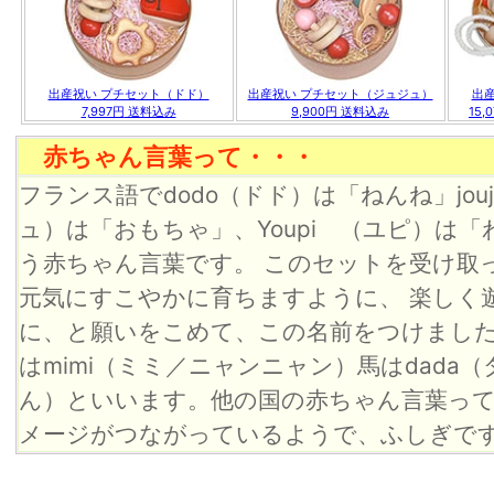
出産祝い プチセット（ドド）
出産祝い プチセット（ジュジュ）
出
7,997円
送料込み
9,900円 送料込み
15,
赤ちゃん言葉って・・・
フランス語でdodo（ドド）は「ねんね」jou
ュ）は「おもちゃ」、Youpi （ユピ）は「
う赤ちゃん言葉です。 このセットを受け取
元気にすこやかに育ちますように、 楽しく
に、と願いをこめて、この名前をつけました
はmimi（ミミ／ニャンニャン）馬はdada
ん）といいます。他の国の赤ちゃん言葉っ
メージがつながっているようで、ふしぎで