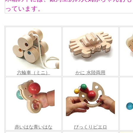
っています。
六輪車（ミニ）
かに 水陸両用
赤いはな青いはな
びっくりピエロ