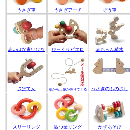
うさぎ車
うさぎアーチ
ぞう車
赤いはな青いはな
びっくりピエロ
赤ちゃん積木
さぼてん
うさぎのものさし
空から天使が降りてくる
スリーリング
四つ葉リング
かずあそび