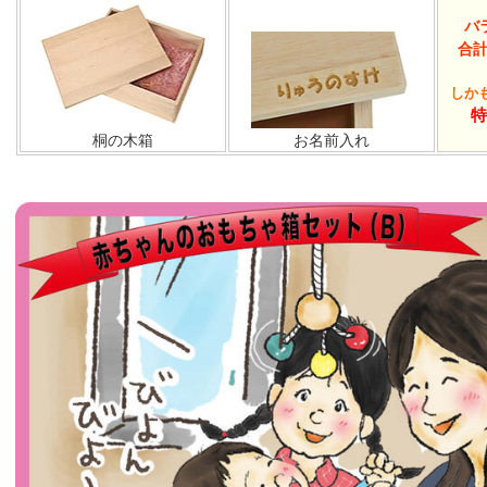
バ
合計
しかも
特
桐の木箱
お名前入れ