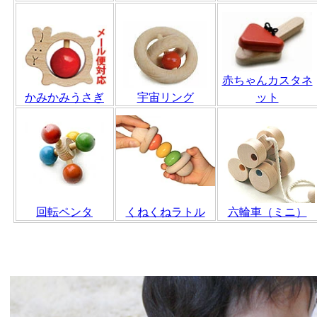
赤ちゃんカスタネ
かみかみうさぎ
宇宙リング
ット
回転ペンタ
くねくねラトル
六輪車（ミニ）