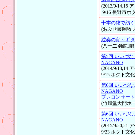
(2013/9/14,
9/16 長野市
十本の絃で紡ぐ唄 
(おぶせ藤岡牧
絃奏の宵～ギタ
(八十二別館1階
第5回 いいづなム
NAGANO
(2014/9/13,
9/15 ホクト
第6回 いいづなム
NAGANO
プレコンサート
(竹風堂大門ホー
第6回 いいづなム
NAGANO
(2015/9/20,
9/23 ホクト