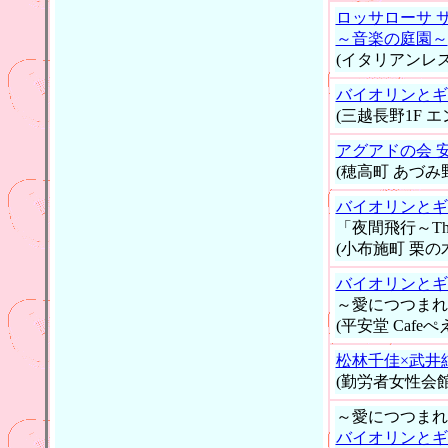
ロッサローサ サ
～音楽の庭園～
(イタリアンレ
バイオリンとギ
(三越長野1F 
アグアドの会 
(穂高町 あづ
バイオリンとギ
「夜間飛行～The N
(小布施町 栗の
バイオリンとギ
～愛につつまれ
(平安堂 Cafeぺ
松林千佳×武井
(勤労者女性会館
～愛につつまれ
バイオリンとギ