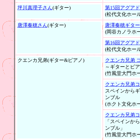
坪川真理子さん
(ギター)
第15回アグア
(松代文化ホール
唐澤奏穂さん
(ギター)
唐澤奏穂ギター
(岡谷カノラホー
第16回アグア
(松代文化ホール
クエンカ兄弟(ギター&ピアノ)
クエンカ兄弟 
～ギターとピア
(竹風堂大門ホー
クエンカ兄弟コ
スペインからギ
ンブル
(ホクト文化ホー
クエンカ兄弟コ
「スペインから
ンブル」
(竹風堂大門ホー