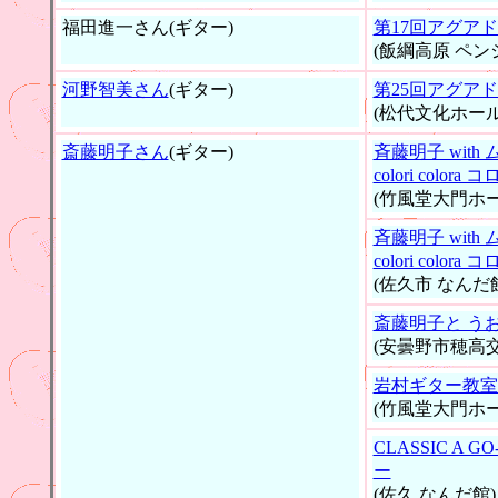
福田進一さん(ギター)
第17回アグア
(飯綱高原 ペン
河野智美さん
(ギター)
第25回アグア
(松代文化ホール
斎藤明子さん
(ギター)
斉藤明子 wit
colori colo
(竹風堂大門ホー
斉藤明子 wit
colori colo
(佐久市 なんだ
斎藤明子と う
(安曇野市穂高
岩村ギター教室
(竹風堂大門ホー
CLASSIC A
ー
(佐久 なんだ館)