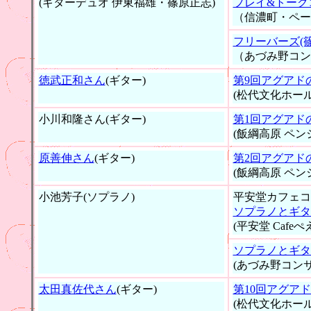
(ギターデュオ 伊東福雄・篠原正志)
プレイ&トーク
（信濃町・ペー
フリーバーズ(
（あづみ野コン
徳武正和さん
(ギター)
第9回アグアド
(松代文化ホール
小川和隆さん(ギター)
第1回アグアド
(飯綱高原 ペン
原善伸さん
(ギター)
第2回アグアド
(飯綱高原 ペン
小池芳子(ソプラノ)
平安堂カフェコ
ソプラノとギタ
(平安堂 Cafeぺ
ソプラノとギタ
(あづみ野コン
太田真佐代さん
(ギター)
第10回アグア
(松代文化ホール