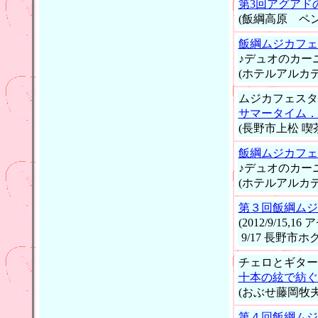
第3回アグアド
(飯綱高原 ペ
飯綱ムジカフェス
♪デュオのカー
(ホテルアルカ
ムジカフェスタ2
サマータイム．
(長野市上松 
飯綱ムジカフェス
♪デュオのカー
(ホテルアルカ
第３回飯綱ムジ
(2012/9/15,
9/17 長野市
チェロとギター
十本の絃で紡ぐ
(おぶせ藤岡牧
第４回飯綱ムジ