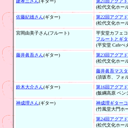
建孝三さん
(ギター)
第21回アグア
(松代文化ホール
佐藤紀雄さん
(ギター)
第22回アグア
(松代文化ホール
宮岡由美子さん(フルート)
平安堂カフェコ
フルートとギタ
(平安堂 Cafeぺ
藤井眞吾さん
(ギター)
第23回アグア
(松代文化ホール
藤井眞吾マスタ
(須坂市、フォ
鈴木大介さん
(ギター)
第16回アグア
(飯綱高原 ペン
神成理さん
(ギター)
神成理ギターコ
(竹風堂大門ホー
第24回アグア
(松代文化ホール