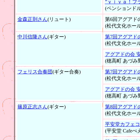
”ｖｉｖａ！ブ
(ペンションド
金森正則さん
(リュート)
第6回アグアド
(松代文化ホール
中川信隆さん
(ギター)
第7回アグアド
(松代文化ホール
アグアドの会 
(穂高町 あづ
フェリス合奏団
(ギター合奏)
第7回アグアド
(松代文化ホール
アグアドの会 
(穂高町 あづ
篠原正志さん
(ギター)
第8回アグアド
(松代文化ホール
平安堂カフェコ
(平安堂 Cafeぺ