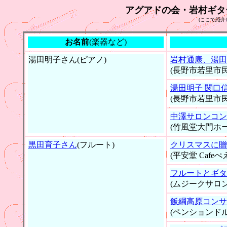
アグアドの会・岩村ギタ
(ここで紹介
お名前
(楽器など)
湯田明子さん(ピアノ)
岩村通康、湯田
(長野市若里市
湯田明子 関口
(長野市若里市
中澤サロンコン
(竹風堂大門ホー
黒田育子さん
(フルート)
クリスマスに贈
(平安堂 Cafeぺ
フルートとギタ
(ムジークサロ
飯綱高原コンサ
(ペンションド