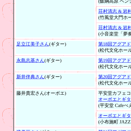
(飯綱高原 ペン
荘村清志 & 
(竹風堂大門ホー
荘村清志 & 
(小音楽堂「夢奏
足立江美子さん
(ギター)
第18回アグア
(松代文化ホール
永島志基さん
(ギター)
第19回アグア
(松代文化ホール
新井伴典さん
(ギター)
第20回アグア
(松代文化ホール
藤井貴宏さん(オーボエ)
平安堂カフェコ
オーボエとギタ
(平安堂 Cafeぺ
オーボエとギター
(小布施町 JAZZ