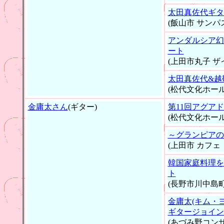
太田真佐代ギタ
(飯山市 サンパ
アンダルシア幻
ート
(上田市丸子 
太田真佐代&越
(松代文化ホール
金庸太さん
(ギター)
第11回アグア
(松代文化ホール
～グランピアの
(上田市 カフェ
韓国家庭料理を
ト
(長野市川中島
金庸太(キム・
ギタージョイン
(あづみ野コン