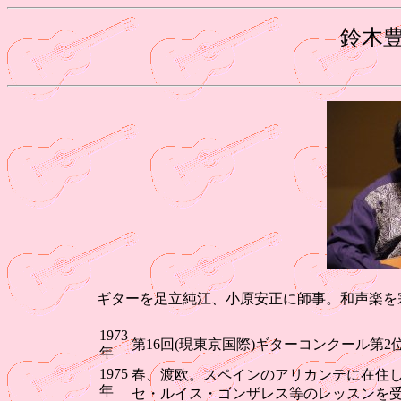
鈴木
ギターを足立純江、小原安正に師事。和声楽を
1973
第16回(現東京国際)ギターコンクール第
年
1975
春、渡欧。スペインのアリカンテに在住
年
セ・ルイス・ゴンザレス等のレッスンを