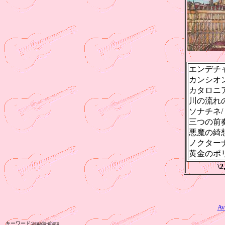
エンデチャ
カンシオ
カタロニ
川の流れ
ソナチネ
三つの前
悪魔の綺
ノクターナ
黄金のポ
\
A
キーワード:aguado-photo