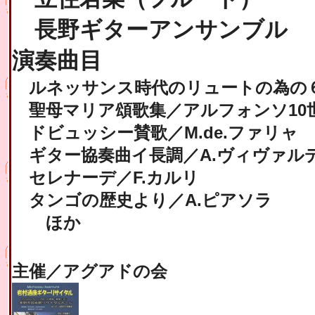
長野ギターアンサンブル
演奏曲目
ルネッサンス時代のリュートの為の
聖母マリア頌歌集／アルフォンソ10
ドビュッシー賛歌／M.de.ファリャ
ギター協奏曲イ長調／A.ヴィヴァル
セレナーデ／F.カルリ
タンゴの歴史より／A.ピアソラ
ほか
主催／アグアドの会