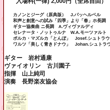
入場料(一律) 2,000円（全席自由）
カノンとジーグ（原典版） J.パッヘルベル
和声と創意への試み「四季」より「春」ホ長調 A
ギター協奏曲 ニ長調 A.ヴィヴァルディ
セレナータ・ノットゥルナ W.A.モーツァルト
ポルカ・マズルカ「とんぼ」 Josef.シュトラウ
ワルツ「美しく青きドナウ」 Johan.シュトラ
ギター 岩村通康
ヴァイオリン 古川園子
指揮 山上純司
演奏 長野楽友協会