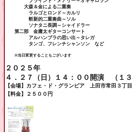
ブラインド・メアリー～オキャロラン
大森＆金による二重奏
ラルゴとロンド～カルリ
斬新的二重奏曲～ソル
ソナタニ長調～シャイドラー
第二部 金庸太ギターコンサート
アルハンブラの思い出～タレガ
タンゴ、フレンチシャンソン など
※当日変更することもございます
２０２５年
４．２７（日）１４：００開演 （１
【会場】カフェ・ド・グランピア 上田市常田３丁
【料金】２５００円