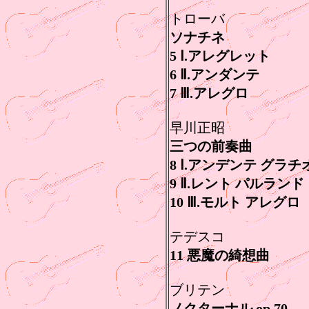
トローバ
ソナチネ
5 Ⅰ.アレグレット
6 Ⅱ.アンダンテ
7 Ⅲ.アレグロ
早川正昭
三つの前奏曲
8 Ⅰ.アンデンテ グラ
9 Ⅱ.レント パルランド
10 Ⅲ.モルト アレグロ
テデスコ
11 悪魔の綺想曲
ブリテン
ノクターナル op.70