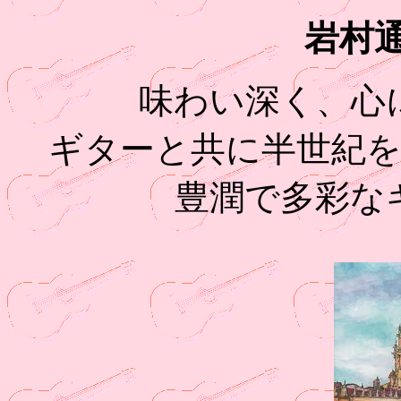
岩村通
味わい深く、心
ギターと共に半世紀
豊潤で多彩な