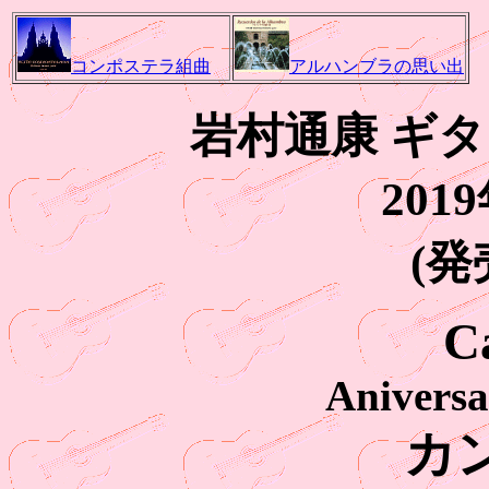
コンポステラ組曲
アルハンブラの思い出
岩村通康 ギ
201
(発
C
Aniversa
カ