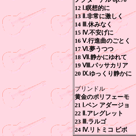
12 Ⅰ.瞑想的に
13 Ⅱ.非常に激しく
14 Ⅲ.休みなく
15 Ⅳ.不安げに
16 Ⅴ.行進曲のごとく
17 Ⅵ.夢うつつ
18 Ⅶ.静かにゆれて
19 Ⅷ.パッサカリア
20 Ⅸ.ゆっくり静かに
ブリンドル
黄金のポリフェーモ
21 Ⅰ.ベン アダージョ
22 Ⅱ.アレグレット
23 Ⅲ.ラルゴ
24 Ⅳ.リトミコ ビボ