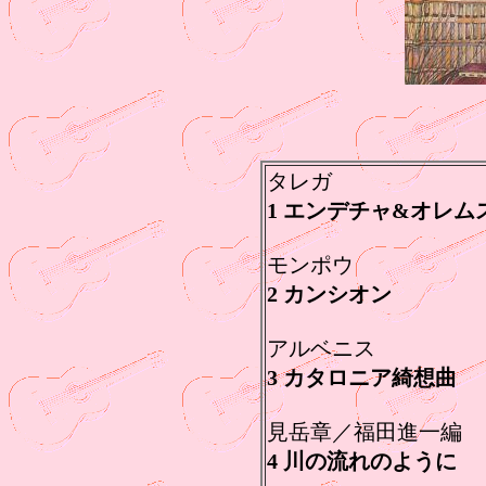
タレガ
1 エンデチャ&オレム
モンポウ
2 カンシオン
アルベニス
3 カタロニア綺想曲
見岳章／福田進一編
4 川の流れのように