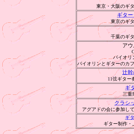
東京・大阪のギ
ギター
東京のギ
千葉のギ
アウ
バイオリ
バイオリンとギターのカ
辻幹
11弦ギター
ギ
三重
クラシ
アグアドの会に参加し
ギ
ギター制作・