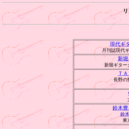
リ
現代ギ
月刊誌現代
新堀
新堀ギター
ＴＡ
長野の
鈴木豊
鈴
東