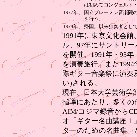
は初めてコンツェルト
1977年、
国立ブレーメン音楽院
を行う。
1979年、
帰国。以来独奏者とし
1991年に東京文化会館
ル、97年にサントリ
を開催。1991年・93
を演奏旅行。また199
際ギター音楽祭に演奏
い)される。
現在、日本大学芸術学部
指導にあたり、多くの
AIM/コジマ録音から
オ「ギター名曲講座Ｉ
ターのための名曲集」