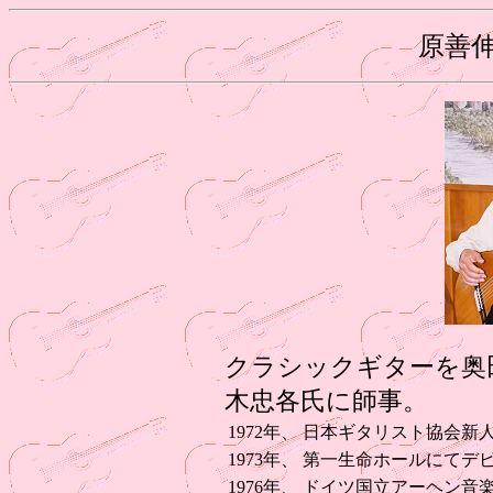
原善
クラシックギターを奥田
木忠各氏に師事。
1972年、
日本ギタリスト協会新
1973年、
第一生命ホールにてデ
1976年、
ドイツ国立アーヘン音