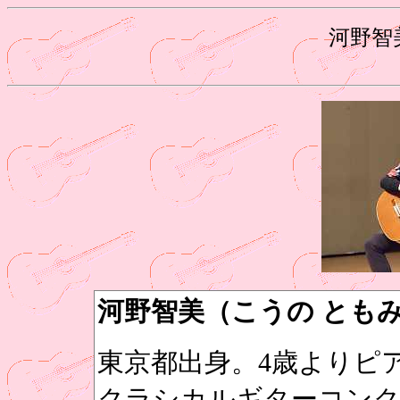
河野智
河野智美（こうの とも
東京都出身。4歳よりピ
クラシカルギターコンク