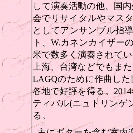
して演奏活動の他、国内
会でリサイタルやマスタ
としてアンサンブル指
ト、W.カネンカイザー
米で数多く演奏されてい
上海、台湾などでもまた2
LAGQのために作曲した
各地で好評を得る。20
ティバル(ニュトリンゲ
る。
主にギターを含む室内楽