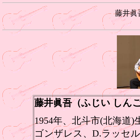
藤井眞
藤井眞吾（ふじい しん
1954年、北斗市(北海道
ゴンザレス、D.ラッセル