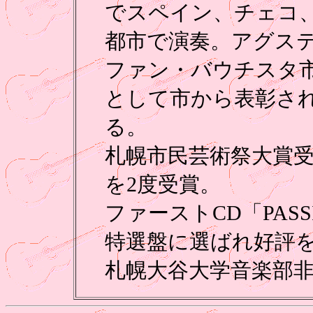
でスペイン、チェコ、
都市で演奏。アグス
ファン・バウチスタ
として市から表彰さ
る。
札幌市民芸術祭大賞受
を2度受賞。
ファーストCD「PAS
特選盤に選ばれ好評
札幌大谷大学音楽部