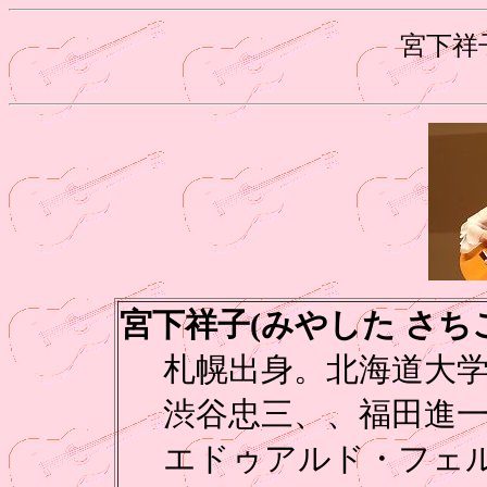
宮下祥
宮下祥子(みやした さち
札幌出身。北海道大学
渋谷忠三、、福田進
エドゥアルド・フェ