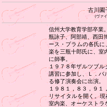
古川園
(ヴァ
信州大学教育学部卒業
瓶詠子、阿部靖、西田
ース・プラムの各氏に
楽を三瓶十郎氏に、室
に師事。
１９７８年ザルツブル
講習に参加し、Ｌ．バ
る修了演奏会に出演。
１９８１，８３，９１
リサイタルを開く。現
室内楽、オーケストラ