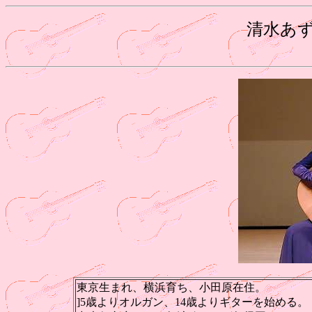
清水あ
東京生まれ、横浜育ち、小田原在住。
]5歳よりオルガン、14歳よりギターを始める。