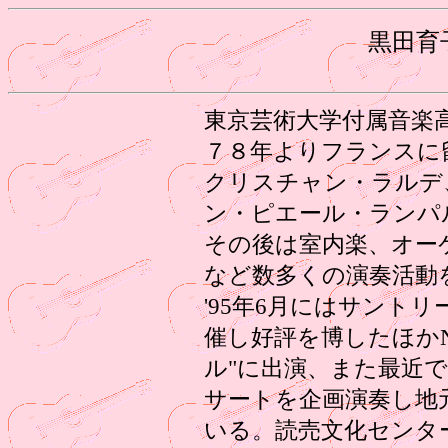
黒田育
東京芸術大学付属音楽
７８年よりフランスに
クリスチャン・ラルデ
ン・ピエール・ランパル
その後は室内楽、オー
など数多くの演奏活動
'95年6月にはサント
催し好評を博したほかN
ル"に出演、また最近
サートを企画演奏し地
いる。読売文化センタ