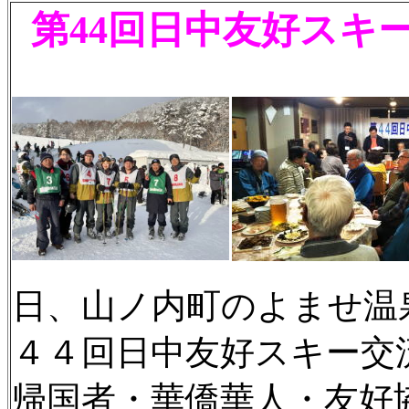
第44回日中友好スキー交
日、山ノ内町のよませ温
４４回日中友好スキー交
帰国者・華僑華人・友好