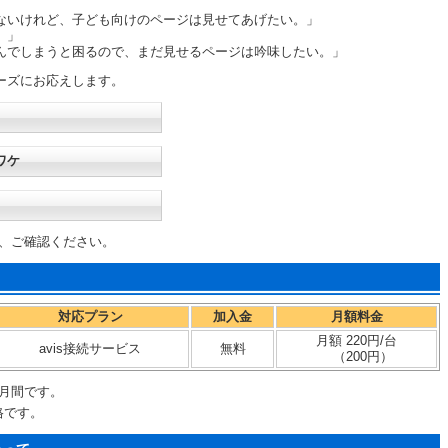
ないけれど、子ども向けのページは見せてあげたい。」
。」
んでしまうと困るので、まだ見せるページは吟味したい。」
ーズにお応えします。
ワケ
、ご確認ください。
対応プラン
加入金
月額料金
月額 220円/台
avis接続サービス
無料
（200円）
月間です。
格です。