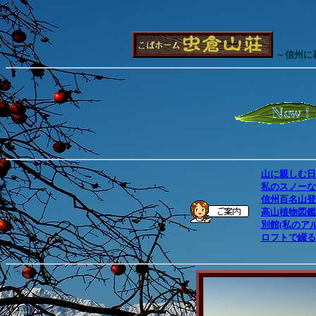
～信州に
山に親しむ日
私のスノーな
信州百名山登
高山植物図鑑(
別館(私のア
ロフトで綴るb