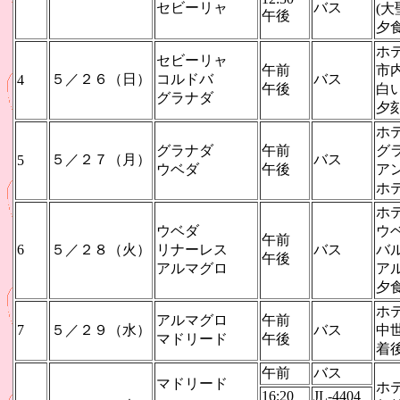
セビーリャ
バス
(
午後
夕
ホ
セビーリャ
午前
市
５／２６（日）
コルドバ
バス
4
午後
白
グラナダ
夕
ホ
グラナダ
午前
グ
５／２７（月）
バス
5
ウベダ
午後
ア
ホ
ホ
ウベダ
ウ
午前
6
５／２８（火）
リナーレス
バス
バ
午後
アルマグロ
ア
夕
ホ
アルマグロ
午前
7
５／２９（水）
バス
中
マドリード
午後
着
午前
バス
マドリード
ホ
16:20
JL-4404