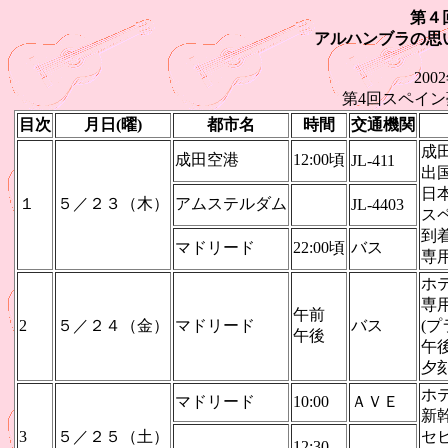
第４
アルハンブラの思
200
第4回スペイ
目次
月日(曜)
都市名
時間
交通機関
成
成田空港
12:00頃
JL-411
出
日
１
５／２３（木）
アムステルダム
JL-4403
ス
到
マドリード
22:00頃
バス
専
ホ
専
午前
2
５／２４（金）
マドリード
バス
(
午後
午
夕
ホ
マドリード
10:00
ＡＶＥ
新
3
５／２５（土）
セ
12:30