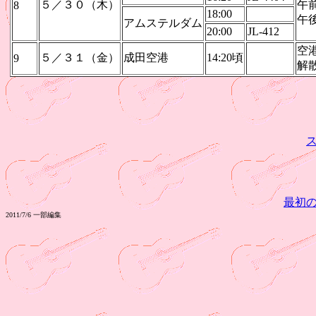
５／３０（木）
午
8
18:00
午
アムステルダム
20:00
JL-412
空
５／３１（金）
成田空港
14:20頃
9
解
最初
2011/7/6 一部編集