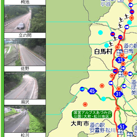
栂池
立の間
佐野
扇沢
松川