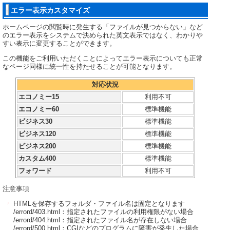
エラー表示カスタマイズ
ホームページの閲覧時に発生する「ファイルが見つからない」など
のエラー表示をシステムで決められた英文表示ではなく、わかりや
すい表示に変更することができます。
この機能をご利用いただくことによってエラー表示についても正常
なページ同様に統一性を持たせることが可能となります。
対応状況
エコノミー15
利用不可
エコノミー60
標準機能
ビジネス30
標準機能
ビジネス120
標準機能
ビジネス200
標準機能
カスタム400
標準機能
フォワード
利用不可
注意事項
HTMLを保存するフォルダ・ファイル名は固定となります
/errord/403.html：指定されたファイルの利用権限がない場合
/errord/404.html：指定されたファイル名が存在しない場合
/errord/500.html：CGIなどのプログラムに障害が発生した場合