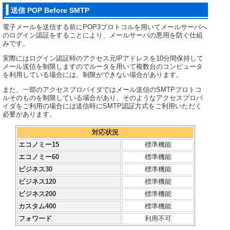
送信 POP Before SMTP
電子メールを送信する前にPOP3プロトコルを用いてメールサーバへ
のログイン認証をすることにより、メールサーバの悪用を防ぐ仕組
みです。
実際にはログイン認証時のアクセス元IPアドレスを10分間保持して
メール送信を制限しますのでルータを用いて複数台のコンピュータ
を利用している場合には、制限ができない場合があります。
また、一部のアクセスプロバイダではメール送信のSMTPプロトコ
ルそのものを制限している場合があり、そのようなアクセスプロバ
イダをご利用の場合には送信時にSMTP認証方式をご利用いただく
必要があります。
対応状況
エコノミー15
標準機能
エコノミー60
標準機能
ビジネス30
標準機能
ビジネス120
標準機能
ビジネス200
標準機能
カスタム400
標準機能
フォワード
利用不可