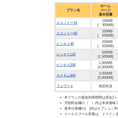
ホーム
プラン名
ページ
基本容量
100MB
エコノミー15
[ 300MB]
200MB
エコノミー60
[ 500MB]
250MB
ビジネス30
[ 500MB]
500MB
ビジネス120
[1,500MB]
1,000MB
ビジネス200
[4,000MB]
3,000MB
カスタム400
[5,000MB]
フォワード
指定転送
本プランの最低利用期間は課金2
月額料金欄の（ ）内は本体価格
基本仕様欄の[ ]内はオプション
メールスプール容量は、ドメイン