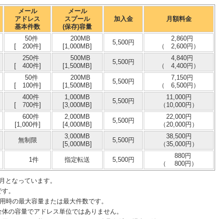
メール
メール
アドレス
スプール
加入金
月額料金
基本件数
(保存)容量
50件
200MB
2,860円
5,500円
[ 200件]
[1,000MB]
（ 2,600円）
250件
500MB
4,840円
5,500円
[ 400件]
[1,500MB]
（ 4,400円）
50件
200MB
7,150円
5,500円
[ 100件]
[1,500MB]
（ 6,500円）
400件
1,000MB
11,000円
5,500円
[ 700件]
[3,000MB]
（10,000円）
600件
2,000MB
22,000円
5,500円
[1,000件]
[4,000MB]
（20,000円）
3,000MB
38,500円
無制限
5,500円
[5,000MB]
（35,000円）
880円
1件
指定転送
5,500円
（ 800円）
ヶ月となっています。
です。
利用時の最大容量または最大件数です。
全体の容量でアドレス単位ではありません。