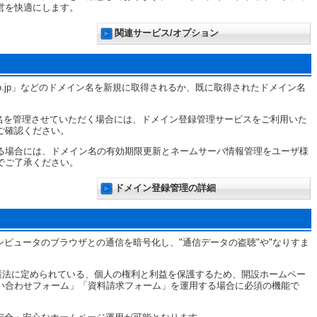
営を快適にします。
関連サービス/オプション
o.jp」などのドメイン名を新規に取得されるか、既に取得されたドメイン名
ン名を管理させていただく場合には、ドメイン登録管理サービスをご利用いた
ご確認ください。
る場合には、ドメイン名の有効期限更新とネームサーバ情報管理をユーザ様
でご了承ください。
ドメイン登録管理の詳細
コンピュータのブラウザとの通信を暗号化し、"通信データの盗聴"や"なりすま
保護法に定められている、個人の権利と利益を保護するため、開設ホームペー
い合わせフォーム」「資料請求フォーム」を運用する場合に必須の機能で