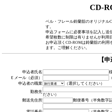
CD-
ベル・フレール鈴蘭舘のオリジナルC
す。
申込フォームに必要事項を記入し送
希望枚数に制限は有りませんが利用
お申込頂くCD-ROMは鈴蘭舘の利
ます。ご理解ください。
【申
申込者氏名
Ｅメール（必須）
申込者の職業
（選択してください）
勤務先
ださい）
郵送先住所
郵便番号（半角数字
電話番号
（半角数字