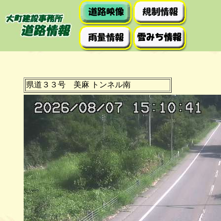
県道３３号 美麻 トンネル南