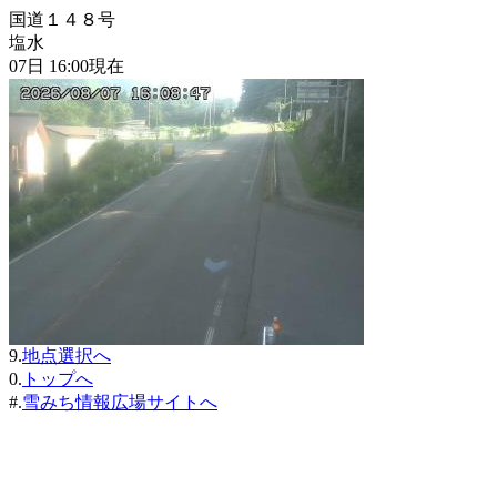
国道１４８号
塩水
07日 16:00現在
9.
地点選択へ
0.
トップへ
#.
雪みち情報広場サイトへ