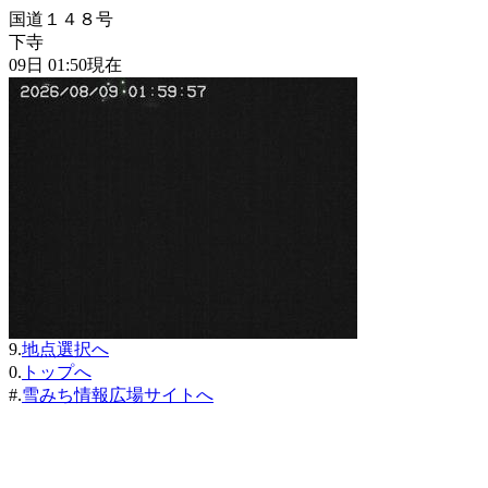
国道１４８号
下寺
09日 01:50現在
9.
地点選択へ
0.
トップへ
#.
雪みち情報広場サイトへ